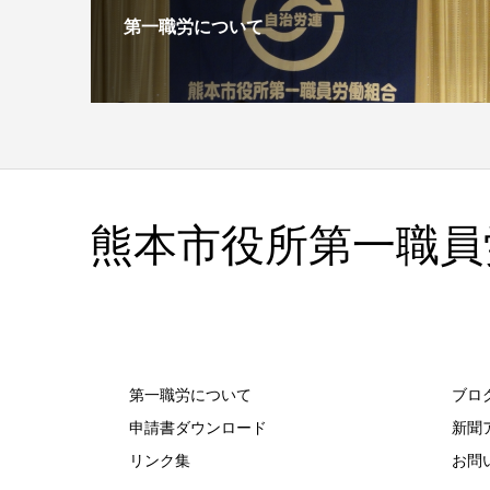
第一職労について
熊本市役所第一職員
第一職労について
ブロ
申請書ダウンロード
新聞
リンク集
お問