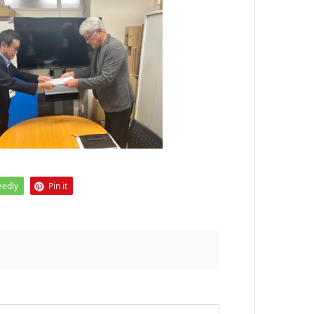
eedly
Pin it